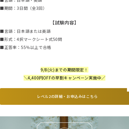
■期間：3日間（全3回）
【試験内容】
■言語：日本語または英語
■形式：4択マークシート式50問
■正答率：55％以上で合格
9/8(火)
までの期間限定！
＼4,400円OFFの早割キャンペーン実施中／
レベル2の詳細・お申込みはこちら