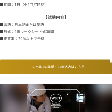
■期間：1日（全1回/7時間）
【試験内容】
■言語：日本語または英語
■形式：4択マークシート式30問
■正答率：70％以上で合格
レベル1の詳細・お申込みはこちら