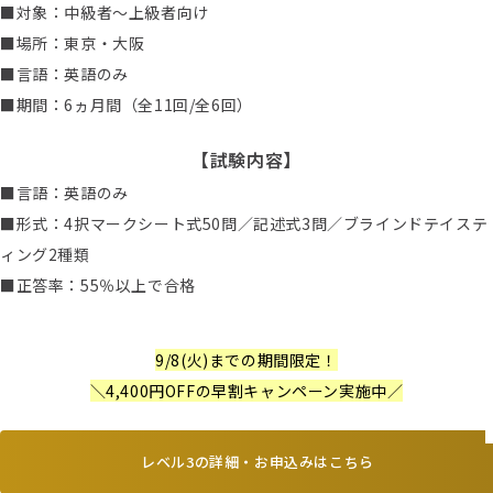
■対象：中級者～上級者向け
■場所：東京・大阪
■言語：英語のみ
■期間：6ヵ月間（全11回/全6回）
【試験内容】
■言語：英語のみ
■形式：4択マークシート式50問／記述式3問／ブラインドテイステ
ィング2種類
■正答率：55％以上で合格
9/8(火)
までの期間限定！
＼4,400円OFFの早割キャンペーン実施中／
レベル3の詳細・お申込みはこちら