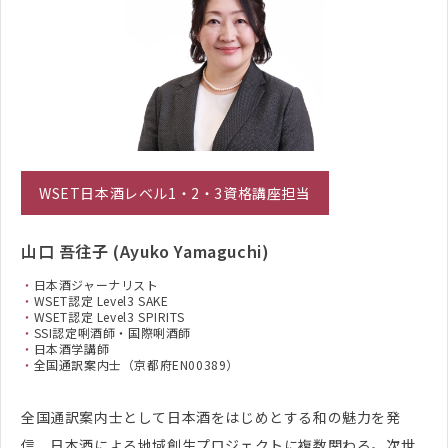
WSET日本酒レベル1・2・3資格講座担当
山口 吾往子 (Ayuko Yamaguchi)
日本酒ジャーナリスト
WSET認定 Level3 SAKE
WSET認定 Level3 SPIRITS
SSI認定唎酒師・国際唎酒師
日本酒学講師
全国通訳案内士（京都府EN00389）
全国通訳案内士として日本酒をはじめとする和の魅力を発
信、日本酒による地域創生プロジェクトに複数関わる。次世