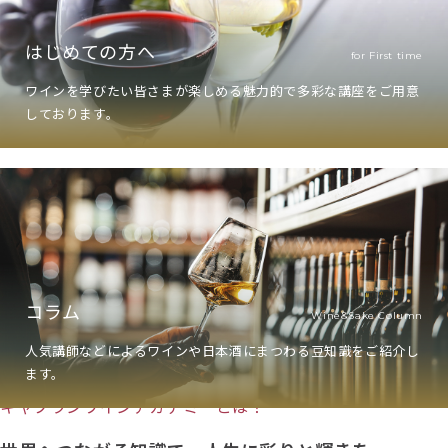
はじめての方へ
for First time
ワインを学びたい皆さまが楽しめる魅力的で多彩な講座をご用意
しております。
コラム
Wine&Sake Column
人気講師などによるワインや日本酒にまつわる豆知識をご紹介し
ABOUT US
ます。
キャプランワインアカデミーとは？