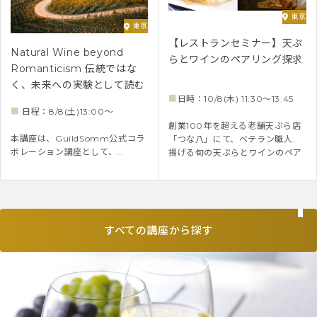
ットのアンバサダーを務めた竹村
東京
氏が、D2・D3試験対策にも役立
東京
つ視点で分かりやすく解説しま
【レストランセミナー】天ぷ
す。
Natural Wine beyond
らとワインのペアリング探求
Romanticism 伝統ではな
く、未来への実験として読む
■
日時：10/8(木) 11:30～13:45
■
日程：8/8(土)13:00～
創業100年を超える老舗天ぷら店
本講座は、GuildSomm公式コラ
「つな八」にて、ベテラン職人が
ボレーション講座として、
揚げる旬の天ぷらとワインのペア
GuildSomm掲載記事 “Natural
リングをお楽しみいただきます。
Wine beyond Romanticism” を
ブルゴーニュ地方のスパークリン
もとに、記事の筆者である加治あ
グワイン「クレマン」で乾杯した
きが行う特別講座です。 ナチュラ
後は、シャブリ、ロゼ、そしてピ
ルワインは、しばしば「自然派」
ノ・ノワールとともに、天ぷらと
すべての講座から探す
や「昔ながらのワイン」として語
のマリアージュをご堪能くださ
られます。しかし、その内側に
い。
は、テロワール、有機農法、環境
意識、倫理、市場、飲み方の変化
など、現代ワインを理解するうえ
で重要な論点が深く入り込んでい
ます。