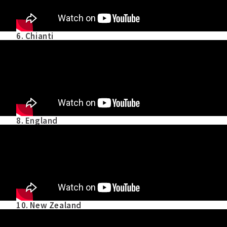
6. Chianti
8. England
10. New Zealand