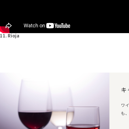
11. Rioja
キ
ワ
も