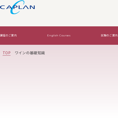
講座のご案内
English Courses
試験のご案内
試験のご案内
ワインの基礎知識
法人向けサービス
TOP
ワインの基礎知識
Level2・Level3認定試験
ワインの基礎知識TOP
WSET認定講座で資格をとる
Diploma認定試験
基本はコレ！
オリジナルワイン講
絶対はずさないワイン！
絶対はずさないワイン！TOP
はじめてワイン
贈り物ワイン
ジャケ買いワイン