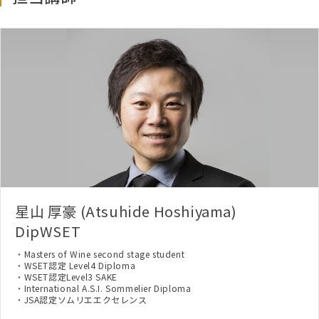
星山 厚豪 (Atsuhide Hoshiyama)
DipWSET
Masters of Wine second stage student
WSET認定 Level4 Diploma
WSET認定Level3 SAKE
International A.S.I. Sommelier Diploma
JSA認定ソムリエエクセレンス