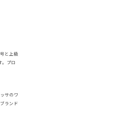
称号と上級
す。プロ
ロッサのワ
てブランド