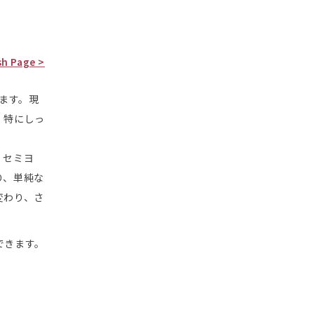
sh Page >
ます。現
、特にしっ
、セミヨ
り、単純な
変わり、さ
できます。