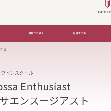
はじめて
講師のご紹介
受講生の声
アス
座を実施する
WSG Certifications Exams
覚えたいのはコレ！
サワインスクール
ossa Enthusiast
ッサエンスージアスト