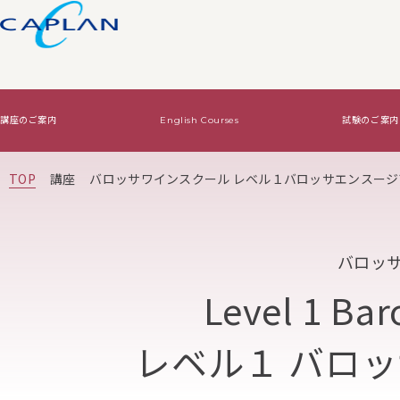
講座のご案内
English Courses
試験のご案内
試験のご案内
ワインの基礎知識
法人向けサービス
TOP
講座
バロッサワインスクール レベル１バロッサエンスージ
Level2・Level3認定試験
ワインの基礎知識TOP
WSET認定講座で資格をとる
Diploma認定試験
基本はコレ！
オリジナルワイン講
バロッ
絶対はずさないワイン！
Level 1 Bar
レベル１ バロ
絶対はずさないワイン！TOP
はじめてワイン
贈り物ワイン
ジャケ買いワイン