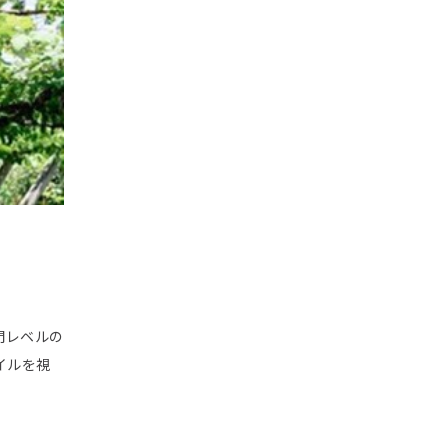
門レベルの
イルを視
。