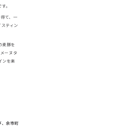
です。
を得て、一
イスティン
の麦豚を
ドメーヌタ
インを楽
び、余市町