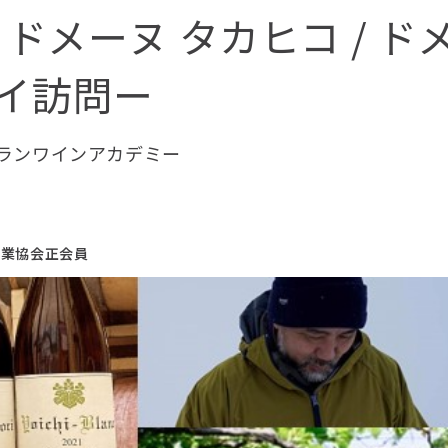
座 と ドメーヌ タカヒコ / ド
イ訪問ー
ランワインアカデミー
行業協会正会員