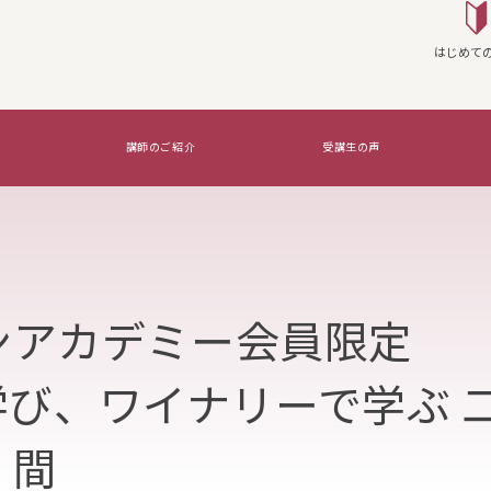
はじめて
講師のご紹介
受講生の声
座を実施する
WSG Certifications Exams
覚えたいのはコレ！
ンアカデミー会員限定
び、ワイナリーで学ぶ 
間