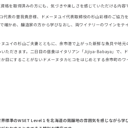
連資格を取得済みの方にも、気づきや楽しさを感じていただける内容
タカヒコ代表の曽我貴彦様、ドメーヌユイ代表取締役の杉山彩様のご協力
ナリーで確かめ、醸造家の方から学びなおし、両ワイナリーのワインをテ
ーヌユイの杉山ご夫妻とともに、余市港で上がった新鮮な魚貝や地元
だきます。二日目の昼食はイタリアン「Jijiya-Babaya」で、
なか目にすることがないドメーヌタカヒコをはじめとする余市町のワ
標準のWSET Level１を北海道の銘醸地の雰囲気を感じながら学