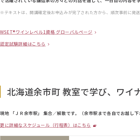
で活躍されている醸造家の方々との対話を通して、一日目の内容を
テキストは、開講確定後お申込みが完了された方から、順次事前に発送
WSET®ワインレベル1資格 グローバルページ
認定試験詳細はこちら
北海道余市町 教室で学び、ワイ
現地 「ＪＲ余市駅」 集合／解散です。（余市駅まで各自でお越し下
更に詳細なスケジュール（行程表）はこちら