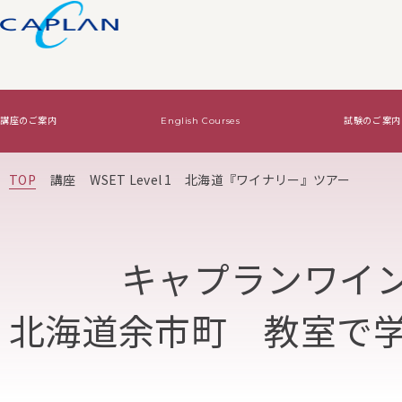
講座のご案内
English Courses
試験のご案内
試験のご案内
ワインの基礎知識
法人向けサービス
TOP
講座
WSET Level 1 北海道『ワイナリー』ツアー
Level2・Level3認定試験
ワインの基礎知識TOP
WSET認定講座で資格をとる
Diploma認定試験
基本はコレ！
オリジナルワイン講
キャプランワイ
絶対はずさないワイン！
北海道余市町 教室で学
絶対はずさないワイン！TOP
はじめてワイン
贈り物ワイン
ジャケ買いワイン