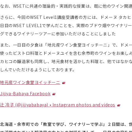
なお、WSETに共通の理論的・実践的な授業は、既に他のワイン関
さらに、今回のWSET Level1講座受講者の方には、ドメーヌ 
日目のWSET LEVEL1で学んだことを、実際のブドウ畑やワイ
グできるワイナリーツアーに参加いただけることにしました
また、一日目の夕食は「地元産ワイン食堂ヨイッチーニ」で、ドメ
使ったビストロ料理とドメーヌユイを含む余市町のワインをお楽しみいた
カヒコの醸造家も同席し、地元食材を活かした料理と、他ではなか
しんでいただけるようにしております。
地元産ワイン食堂ヨイッチーニ
Jijiya-Babaya Facebook
辻 冷子 (@jijiyababaya) • Instagram photos and videos
北海道・余市町での「教室で学び、ワイナリーで学ぶ」２日間は、世界