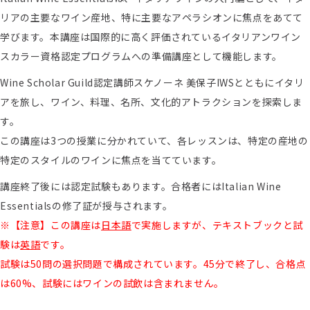
リアの主要なワイン産地、特に主要なアペラシオンに焦点をあてて
学びます。本講座は国際的に高く評価されているイタリアンワイン
スカラー資格認定プログラムへの準備講座として機能します。
Wine Scholar Guild認定講師スケノーネ 美保子IWSとともにイタリ
アを旅し、ワイン、料理、名所、文化的アトラクションを探索しま
す。
この講座は3つの授業に分かれていて、各レッスンは、特定の産地の
特定のスタイルのワインに焦点を当てています。
講座終了後には認定試験もあります。合格者にはItalian Wine
Essentialsの修了証が授与されます。
※【注意】この講座は
日本語
で実施しますが、テキストブックと試
験は
英語
です。
試験は50問の選択問題で構成されています。45分で終了し、合格点
は60%、試験にはワインの試飲は含まれません。