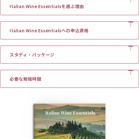
イタリアワインの複雑さをもっと学びたい方
Italian Wine Essentialsを選ぶ理由
ワインのプロフェッショナルを目指している方
イタリアワインの世界を初めて学ぶ飲食業の方
短期間でイタリアワインの基礎知識を身につけることができ
Italian Wine Essentialsへの申込資格
ます。
テイスティング技術を磨くことができます。
お申込みにあたって特に資格は必要がありません。
イタリアの主要なワイン産地のブドウ品種とアペラシオンを
イタリアワインにご興味のある方、イタリアワインをもっと知
スタディ・パッケージ
りたい方はどなたでもご参加いただけます。
マスターします。
複雑なイタリアワインの格付けシステムをナビゲートできる
ようになります。
IWS公認エデュケーター、スケノーネ美保子IWSによる全3回
必要な勉強時間
Italian Wine Essentialsは、権威あるイタリアン・ワイン・
の講座。
スカラーズ（IWS）認定プログラムへの準備に最適です。
イタリアを代表する18種類のワインテイスティング。
Italian Wine Essentialsはベーシックな講座ですが、教室での
写真と地図が豊富な125ページの美しいデザインのテキスト
授業に加え、試験前に15時間の自習学習をすることをお勧めし
ております
ブック”The Wines of Italy: Glass byGlass”。
受講料には、試験準備に役立つインタラクティブなアクティ
ビティやeラーニングモジュールが満載のグローバルキャン
パスへのアクセスも含まれています。【注意】グローバルキ
ャンパスの言語は英語のみです。