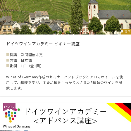
東京
ドイツワインアカデミー ビギナー講座
■
開講：次回開催未定
■
言語：日本語
■
期間：1日（全1回）
Wines of Germany作成のセミナーハンドブックとアロマホイールを使
用して、基礎を学び、主要品種をしっかりおさえた5種類のワインを試
飲します。
Level 2