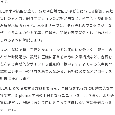
ます。
D1の学習範囲は広く、気候や自然要因がぶどうに与える影響、栽培
管理の考え方、醸造オプションの選択理由など、科学的・技術的な
理解が求められます。本セミナーでは、それぞれのプロセスが「な
ぜ」そうなるのかを丁寧に紐解き、知識を因果関係として結び付け
られるように解説します。
また、試験で特に重要となるコマンド動詞の使い分けや、配点に合
わせた時間配分、設問に正確に答えるための文章構成など、合否を
左右する実践的なポイントも重点的に扱います。よくある失点例や
試験官レポートの傾向を踏まえながら、合格に必要なアプローチを
明確に提示します。
D1を初めて受験する方はもちろん、再挑戦される方にも効果的な内
容です。Diploma 学習の土台となるユニットを、より深く、より確
実に理解し、試験に向けて自信を持って準備したい方に最適なセミ
ナーです。