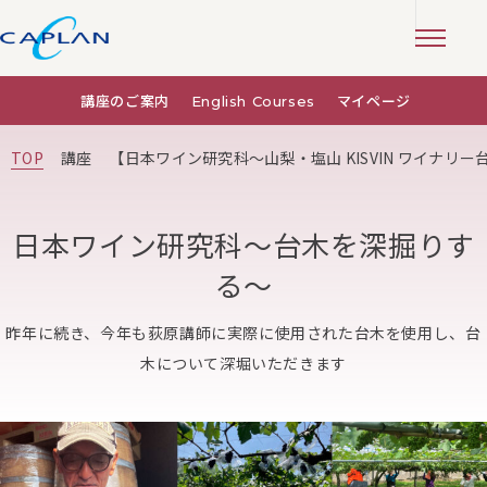
講座のご案内
English Courses
マイページ
TOP
講座
【日本ワイン研究科～山梨・塩山 KISVIN ワイナリ
日本ワイン研究科～台木を深掘りす
る～
昨年に続き、今年も荻原講師に実際に使用された台木を使用し、台
木について深堀いただきます