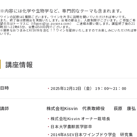
※内容には化学や生物学など、専門的なテーマも含まれます。
ワインの試飲は1種類ございます。ワインを片手に説明を聞いていただければ幸いです。
また、終了後は懇親会を実施いたします。会場の都合上、人数制限がございます。ご参加ご希
望の方はトーマスに（tfigoni@jp.pasona.com） ご連絡お願い致します。講座終了後の21
時30～22時45分、会費は5000円でございます。
※簡単なおつまみとKISVINを含む！？ワインを提供いたしますのでお楽しみにいただければ
いです。
講座情報
日時
2025年12月12日（金） 19：00～21：00
講師
株式会社Kisvin 代表取締役 荻原 康弘
株式会社Kisvin オーナー栽培長
日本大学農獣医学部卒
2014年ASEV日本ワインブドウ学会 研究集