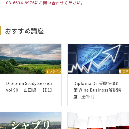
03-6634-9976にお問い合わせください。
おすすめ講座
オンライン
東京
Diploma Study Session
Diploma D2 受験準備対
vol.90 －山田編－【D1】
策 Wine Business解説講
座［全2回］