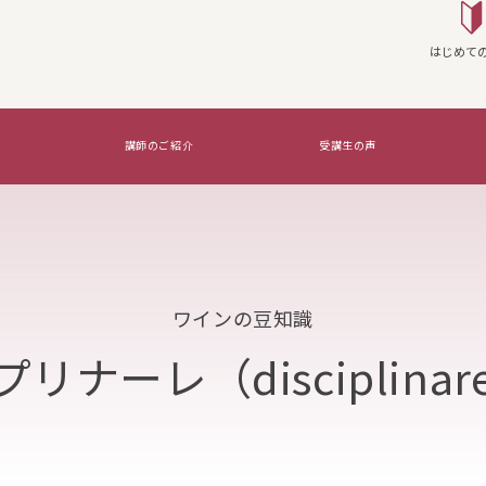
はじめて
講師のご紹介
受講生の声
座を実施する
WSG Certifications Exams
覚えたいのはコレ！
ワインの豆知識
リナーレ（disciplina