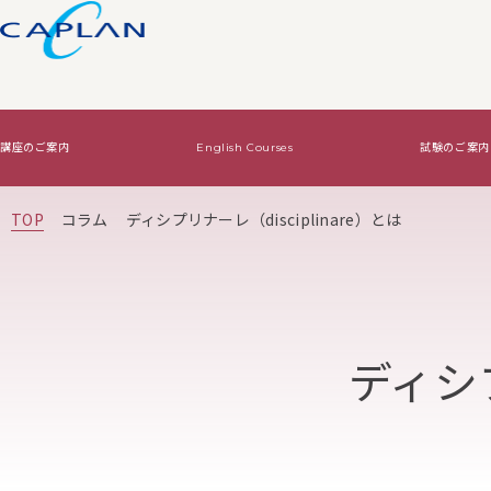
講座のご案内
English Courses
試験のご案内
試験のご案内
ワインの基礎知識
法人向けサービス
TOP
コラム
ディシプリナーレ（disciplinare）とは
Level2・Level3認定試験
ワインの基礎知識TOP
WSET認定講座で資格をとる
Diploma認定試験
基本はコレ！
オリジナルワイン講
絶対はずさないワイン！
ディシプ
絶対はずさないワイン！TOP
はじめてワイン
贈り物ワイン
ジャケ買いワイン