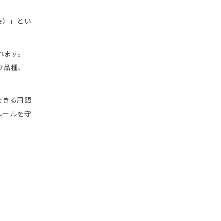
e）」とい
れます。
ウ品種、
できる用語
ルールを守