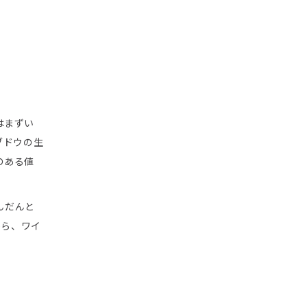
はまずい
ブドウの生
のある値
んだんと
から、ワイ