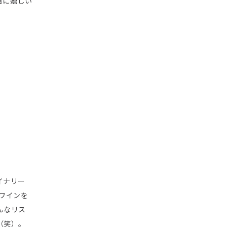
当に嬉しい
イナリー
ワインを
んなリス
（笑）。