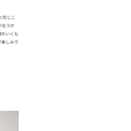
と同じこ
が合うの
得のいくも
が楽しみで