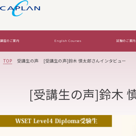
講座のご案内
English Courses
試験のご案内
試験のご案内
ワインの基礎知識
法人向けサービス
TOP
受講生の声
[受講生の声]鈴木 慎太郎さんインタビュー
Level2・Level3認定試験
ワインの基礎知識TOP
WSET認定講座で資格をとる
Diploma認定試験
基本はコレ！
オリジナルワイン講
[受講生の声]鈴木
絶対はずさないワイン！
絶対はずさないワイン！TOP
はじめてワイン
贈り物ワイン
ジャケ買いワイン