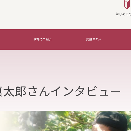
はじめて
講師のご紹介
受講生の声
座を実施する
WSG Certifications Exams
覚えたいのはコレ！
 慎太郎さんインタビュー