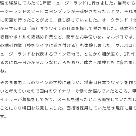
験を経験してみたく1年間ニュージーランドに行きました。当時から
ージーランドのソービニヨンブランが一番好きだったことや、それ
に何回か行ったことがあり、縁も感じていました。オークランド（
からマルボロ（南）までワインの仕事を探して働きました。基本的
収穫やボトルの箱詰め作業など、簡単なお手伝いを。マルボロでは
の誘引作業（枝をワイヤに巻き付ける）も体験しました。マルボロ
ュージーランドを代表するワイン産地で、とにかく畑が広く、1列作
るのに丸一日かかるようなところもあり、体力・精神ともに疲れま
ね。
そのまま向こうのワインの学校に通うか、将来は日本でワインを作
いと考えていたので国内のワイナリーで働くか悩んでいたところ、
イナリーが募集をしており、メールを送ったところ面接していただ
ことになり帰国を決意しました。面接後採用していただき現在に至
す。