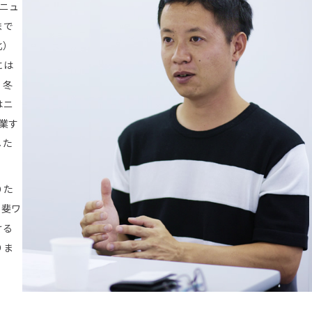
ニュ
まで
北）
には
、冬
はニ
業す
した
りた
甲斐ワ
ける
りま