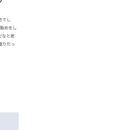
きでし
社勤めをし
だなと思
造りだっ