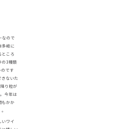
ーなので
は多岐に
るところ
ラの3種類
うのです
できないた
が降り粒が
た。今年は
間もかか
）。
しいワイ