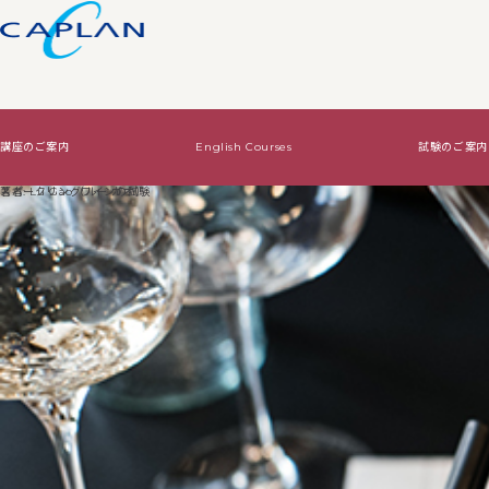
講座のご案内
English Courses
試験のご案内
試験のご案内
ワインの基礎知識
法人向けサービス
著者:
スパークリングワインの試験
Lu Gao（ルー ガオ）
Level2・Level3認定試験
ワインの基礎知識TOP
WSET認定講座で資格をとる
Diploma認定試験
基本はコレ！
オリジナルワイン講
絶対はずさないワイン！
絶対はずさないワイン！TOP
はじめてワイン
贈り物ワイン
ジャケ買いワイン