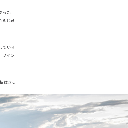
あった。
れると思
している
、ワイン
、私はきっ