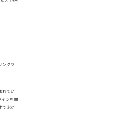
6年2月9日
リングワ
まれてい
ワインを開
中で泡が