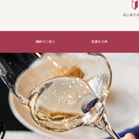
はじめて
講師のご紹介
受講生の声
座を実施する
WSG Certifications Exams
覚えたいのはコレ！