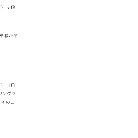
ど、手術
の草稿が半
が、コロ
リングワ
。そのこ