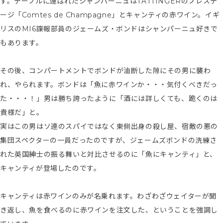
す。テーブルに運ばれたシャンパーニュはTATTINGERのプレステ
ージ「Comtes de Champagne」とキャンティの赤ワイン。イギ
リスのMI6諜報部員のジェームズ・ボンドはシャンパーニュ好きで
もあります。
その後、コンパートメントでボンドが油断した隙にその男に襲わ
れ、やられます。ボンドは「魚に赤ワインか・・・気付くべきだっ
た・・・！」男は勝ち誇ったように「酒には詳しくても、跪くのは
貴様だ」と。
実はこの男はソ連のスパイではなく東側出身の殺し屋、宿敵の悪の
集団スペクターの一員だったのですが、ジェームズボンドの洗練さ
れた英国紳士の振る舞いと対比させるのに「魚にキャンティ」と、
キャンティが登場したのです。
キャンティは赤ワインのみが名乗れます。わざわざウェイターが聞
き返し、魚を食べるのに赤ワインを注文した、ということを強調し