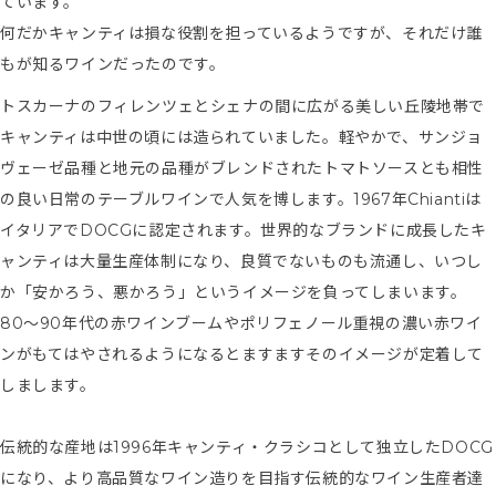
ています。
何だかキャンティは損な役割を担っているようですが、それだけ誰
もが知るワインだったのです。
トスカーナのフィレンツェとシェナの間に広がる美しい丘陵地帯で
キャンティは中世の頃には造られていました。軽やかで、サンジョ
ヴェーゼ品種と地元の品種がブレンドされたトマトソースとも相性
の良い日常のテーブルワインで人気を博します。1967年Chiantiは
イタリアでDOCGに認定されます。世界的なブランドに成長したキ
ャンティは大量生産体制になり、良質でないものも流通し、いつし
か「安かろう、悪かろう」というイメージを負ってしまいます。
80〜90年代の赤ワインブームやポリフェノール重視の濃い赤ワイ
ンがもてはやされるようになるとますますそのイメージが定着して
しまします。
伝統的な産地は1996年キャンティ・クラシコとして独立したDOCG
になり、より高品質なワイン造りを目指す伝統的なワイン生産者達