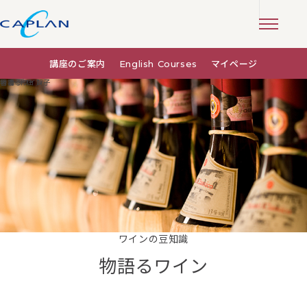
講座のご案内
English Courses
マイページ
著者:
物語るワイン
千住 賀子
ワインの豆知識
物語るワイン