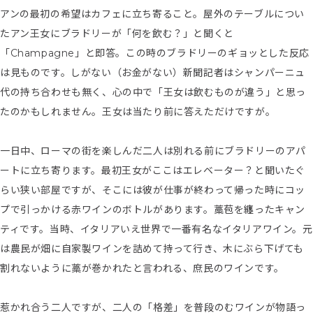
アンの最初の希望はカフェに立ち寄ること。屋外のテーブルについ
たアン王女にブラドリーが「何を飲む？」と聞くと
「Champagne」と即答。この時のブラドリーのギョッとした反応
は見ものです。しがない（お金がない）新聞記者はシャンパーニュ
代の持ち合わせも無く、心の中で「王女は飲むものが違う」と思っ
たのかもしれません。王女は当たり前に答えただけですが。
一日中、ローマの街を楽しんだ二人は別れる前にブラドリーのアパ
ートに立ち寄ります。最初王女がここはエレベーター？と聞いたぐ
らい狭い部屋ですが、そこには彼が仕事が終わって帰った時にコッ
プで引っかける赤ワインのボトルがあります。藁苞を纏ったキャン
ティです。当時、イタリアいえ世界で一番有名なイタリアワイン。元
は農民が畑に自家製ワインを詰めて持って行き、木にぶら下げても
割れないように藁が巻かれたと言われる、庶民のワインです。
惹かれ合う二人ですが、二人の「格差」を普段のむワインが物語っ