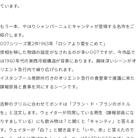
ています。
もう一本、やはりシャンパーニュとキャンティが登場する名作をご
紹介します。
007シリーズ第2作1963年「ロシアより愛をこめて」
世相を映した物語の設定がなされるのが多い007ですが、今作品で
は1960年代の東西冷戦構造が背景にあります。興味深いシーンがオ
リエント急行内で繰り広げられます。
イスタンブール発欧州行きのオリエント急行の食堂車で援護に来た
諜報部員と食事を共にするシーンです。
舌鮃のグリルに合わせてボンドは「ブラン・ド・ブランのボトル
を」と注文します。ウェイターが同席している男性（諜報部員にな
りすましている）にも飲み物は？と聞くと「キャンティ」と答えま
す。ウェイターが「白？」と聞き返すと「いや、赤」と答えたので