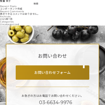
千住 賀子
検索
検索
Recent Posts
コンポーネント作成
Recent Comments
表示できるコメントはありません。
Archives
2025年7月
Categories
Uncategorized
お問い合わせ
お問い合わせフォーム
お急ぎの方はお電話で
お問い合わせください。
03-6634-9976