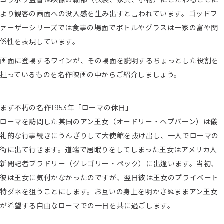
コッポラ監督は映像の細部（衣装、家具、小物）にこだわることに
より観客の画面への没入感を生み出すと言われています。ゴッドフ
ァーザーシリーズでは食事の場面でボトルやグラスは一家の富や関
係性を表現しています。
画面に登場するワインが、その場面を説明するちょっとした役割を
担っているものを名作映画の中からご紹介しましょう。
まず不朽の名作1953年「ローマの休日」
ローマを訪問した某国のアン王女（オードリー・ヘプバーン）は儀
礼的な行事続きにうんざりして大使館を抜け出し、一人でローマの
街に出て行きます。道端で居眠りをしてしまった王女はアメリカ人
新聞記者ブラドリー（グレゴリー・ペック）に出逢います。当初、
彼は王女に気付かなかったのですが、翌日彼は王女のプライベート
特ダネを狙うことにします。お互いの身上を明かさぬままアン王女
が希望する自由なローマでの一日を共に過ごします。