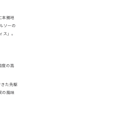
に本拠地
ルソーの
ィス」。
目度の高
できた先駆
実の風味