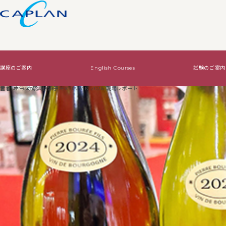
講座のご案内
English Courses
試験のご案内
試験のご案内
ワインの基礎知識
法人向けサービス
著者:
食とワインの祭典 FOODEX JAPAN 2026 現場レポート
オースタン 紗知子
Level2・Level3認定試験
ワインの基礎知識TOP
WSET認定講座で資格をとる
Diploma認定試験
基本はコレ！
オリジナルワイン講
絶対はずさないワイン！
絶対はずさないワイン！TOP
はじめてワイン
贈り物ワイン
ジャケ買いワイン