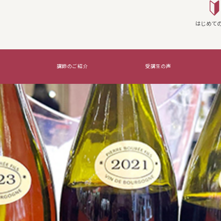
はじめて
講師のご紹介
受講生の声
座を実施する
WSG Certifications Exams
覚えたいのはコレ！