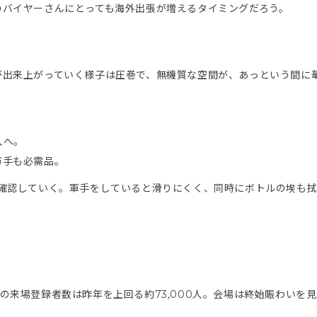
のバイヤーさんにとっても海外出張が増えるタイミングだろう。
が出来上がっていく様子は圧巻で、無機質な空間が、あっという間に
入へ。
軍手も必需品。
を確認していく。軍手をしていると滑りにくく、同時にボトルの埃も
の来場登録者数は昨年を上回る約73,000人。会場は終始賑わいを