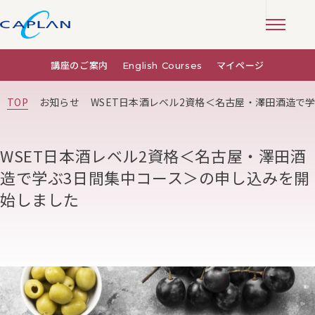
講座のご案内
English Courses
マイページ
TOP
お知らせ
WSET日本酒レベル2資格＜名古屋・澤田酒造で
WSET日本酒レベル2資格＜名古屋・澤田酒
造で学ぶ3日間集中コース＞の申し込みを開
始しました