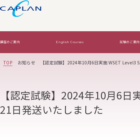
講座のご案内
English Courses
試験のご案内
試験のご案内
ワインの基礎知識
法人向けサービス
TOP
お知らせ
【認定試験】2024年10月6日実施 WSET Level
Level2・Level3認定試験
ワインの基礎知識TOP
WSET認定講座で資格をとる
Diploma認定試験
基本はコレ！
オリジナルワイン講
【認定試験】2024年10月6日実施 
絶対はずさないワイン！
21日発送いたしました
絶対はずさないワイン！TOP
はじめてワイン
贈り物ワイン
ジャケ買いワイン