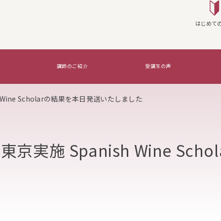
はじめて
講師のご紹介
受講生の声
h Wine Scholarの結果を本日発送いたしました
座を実施する
WSG Certifications Exams
覚えたいのはコレ！
実施 Spanish Wine Schol