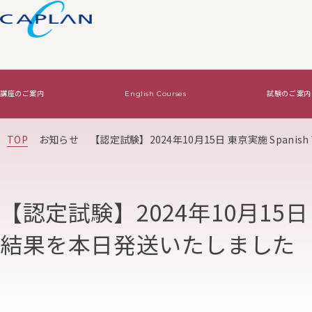
講座のご案内
English Courses
試験のご案内
試験のご案内
ワインの基礎知識
法人向けサービス
TOP
お知らせ
【認定試験】2024年10月15日 東京実施 Spanis
Level2・Level3認定試験
ワインの基礎知識TOP
WSET認定講座で資格をとる
Diploma認定試験
基本はコレ！
オリジナルワイン講
【認定試験】2024年10月15日 東京
絶対はずさないワイン！
結果を本日発送いたしました
絶対はずさないワイン！TOP
はじめてワイン
贈り物ワイン
ジャケ買いワイン