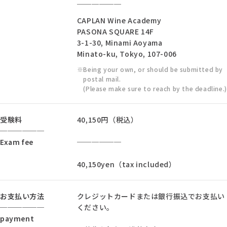
──────
CAPLAN Wine Academy
PASONA SQUARE 14F
3-1-30, Minami Aoyama
Minato-ku, Tokyo, 107-006
Being your own, or should be submitted by
postal mail.
(Please make sure to reach by the deadline.)
受験料
40,150円（税込）
──────
Exam fee
──────
40,150yen（tax included）
お支払い方法
クレジットカードまたは銀行振込でお支払い
──────
ください。
payment