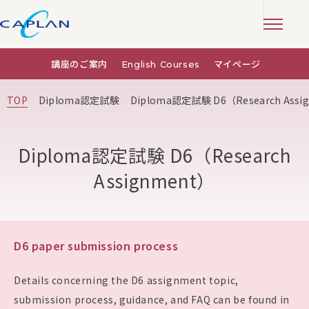
講座のご案内
English Courses
マイページ
TOP
Diploma認定試験
Diploma認定試験 D6（Research Assi
Diploma認定試験 D6（Research
Assignment）
D6 paper submission process
Details concerning the D6 assignment topic,
submission process, guidance, and FAQ can be found in